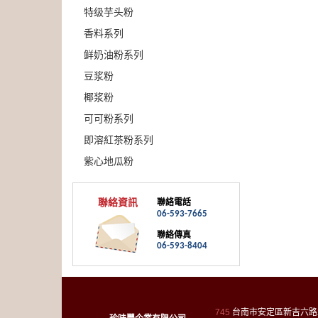
特级芋头粉
香料系列
鲜奶油粉系列
豆浆粉
椰浆粉
可可粉系列
即溶紅茶粉系列
紫心地瓜粉
聯絡資訊
聯絡電話
06-593-7665
聯絡傳真
06-593-8404
745
台南市安定區新吉六路