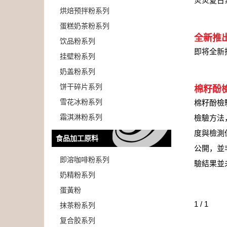
炎炎夏日
烘焙预拌粉系列
蛋糕奶茶粉系列
全新推
饮品粉系列
即将全新
挂壁粉系列
奶盖粉系列
饼干碎片系列
棉籽酚
雪花冰粉系列
棉籽酚檢
霜淇淋粉系列
檢驗方法
度與檢測
食品加工原料
公開，並
即溶咖啡粉系列
驗結果並
奶精粉系列
蛋黃粉
1 / 1
抹茶粉系列
复合胶系列