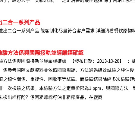
到了，想必人手一支霜淇淋，一定是消暑的最佳选择 除了网站上那些
出二合一系列产品
推出二合一系列产品 能客制化尽量符合客户需求 详细请看餐饮原物
檢驗方法係與國際接軌並經嚴謹確認
驗方法係與國際接軌並經嚴謹確認 【發布日期：2013-10-28
，係參考國際文獻資料並依照國際規範，方法通過確效試驗之評估後
值之線性關係、重複性、回收率等試驗。而檢驗結果除經多次檢驗確
非一次檢驗之結果。本檢驗方法之定量極限為1 ppm，與國際方
未檢出棉籽酚？係因粗煉棉籽油非粗榨產品，在廠商