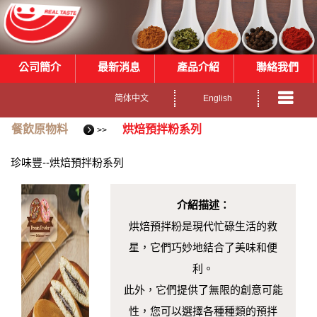
公司簡介
最新消息
產品介紹
聯絡我們
简体中文
English
餐飲原物料
烘焙預拌粉系列
>>
珍味豐--烘焙預拌粉系列
介紹描述：
烘焙預拌粉是現代忙碌生活的救
星，它們巧妙地結合了美味和便
利。
此外，它們提供了無限的創意可能
性，您可以選擇各種種類的預拌