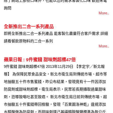
除了網站上那些口味外，也能以您的需求客製化口味 歡迎來電
詢問
More..
全新推出二合一系列產品
即將全新推出二合一系列產品 能客製化盡量符合客戶需求 詳細
請看餐飲原物料的二合一系列
More..
蘋果日報 : 9件蜜餞 甜味劑超標47倍
9件蜜餞 甜味劑超標47倍 2013年11月29日 【李定宇╱新北報
導】 為保障民眾食品安全，新北市衛生局到傳統市場、超市等
地抽驗五十件市售蜜餞，昨公布結果，發現竟有十一件因添加
防腐劑或甜味劑超標。衛生局表示，民眾若長期攝取過量甜味
劑，恐導致嘔吐甚至致癌。 新北市衛生局日前到傳統市場、超
市抽驗五十件蜜餞帶回檢驗，發現「百果園洛神乾」違規添加
水醋酸做為防腐劑，而甜味劑環己基磺醯胺酸鹽標準為每公斤