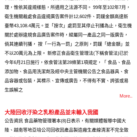
理，惟依其違規樣態，所適用之法源不同。 99年至102年7月，
衛生機關裁處食品違規廣告案件計12,602件、罰鍰金額高達新
臺幣43,108.4萬元。並「按次」處罰至其停止刊播為止，衛生機
關於處辦違規食品廣告案件時，縱屬同一產品之同一版廣告，
倘其連續刊播， 按「一行為一罰」之原則，罰鍰「總金額」並
不以20萬元為上限。 新修正食品衛生管理法(下稱食管法)已於
今年6月21日施行，依食管法第28條第1項規定，「 食品、食品
添加物、食品用洗潔劑及經中央主管機關公告之食品器具、食
品容器或包裝，其標示、宣傳或廣告，不得有不實、誇張或易
生誤解之
More..
大陸回收汙染之乳粉產品並未輸入我國
公告資訊 食品藥物管理署本(8)日表示，有關媒體報導中國大
陸、越南等地亞培公司回收因產品製造廠生產線清潔不完全致