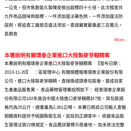
一公克，但市售散裝久製陳皮檢出超標四十七倍，此次稽查共
九件商品甜味劑超標、一件添加違法著色劑、一件添加違法防
腐劑，將追查工廠是否違法添加，查證屬實最重處三百萬元。
長期食
More..
本署說明有關環泰企業進口大陸製麥芽糊精案
本署說明有關環泰企業進口大陸製麥芽糊精案 【發布日期：
2013-11-20】 ：區管理中心 有關媒體報導環泰企業股份有限
公司，進口大陸製麥芽糊精，直接換成環泰包裝後，當成自家
生產產品販售案， 食品藥物管理署說明如下： 經查環泰企業股
份有限公司102年度自中國大陸進口麥芽糊精計7批，其包裝規
格均為25公斤，總重量為2,361公噸。 本署已將該公司輸入查驗
相關資料提供予桃園縣衛生局，該局刻正調查中。 依據食品衛
生管理法第22條規定，食品應詳實標示原產地。 如未依法完整