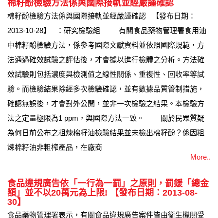
棉籽酚檢驗方法係與國際接軌並經嚴謹確認
棉籽酚檢驗方法係與國際接軌並經嚴謹確認 【發布日期：
2013-10-28】 ：研究檢驗組 有關食品藥物管理署食用油
中棉籽酚檢驗方法，係參考國際文獻資料並依照國際規範，方
法通過確效試驗之評估後，才會據以進行檢體之分析。方法確
效試驗則包括濃度與檢測值之線性關係、重複性、回收率等試
驗。而檢驗結果除經多次檢驗確認，並有數據品質管制措施，
確認無誤後，才會對外公開，並非一次檢驗之結果。本檢驗方
法之定量極限為1 ppm，與國際方法一致。 關於民眾質疑
為何日前公布之粗煉棉籽油檢驗結果並未檢出棉籽酚？係因粗
煉棉籽油非粗榨產品，在廠商
More..
食品違規廣告依「一行為一罰」之原則，罰鍰「總金
額」並不以20萬元為上限! 【發布日期：2013-08-
30】
食品藥物管理署表示，有關食品違規廣告案件皆由衛生機關受