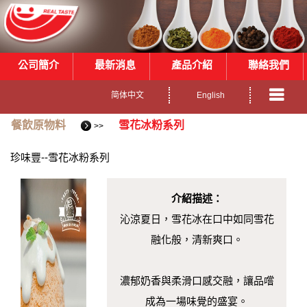
公司簡介
最新消息
產品介紹
聯絡我們
简体中文
English
餐飲原物料
雪花冰粉系列
>>
珍味豐--雪花冰粉系列
介紹描述：
沁涼夏日，雪花冰在口中如同雪花
融化般，清新爽口。
濃郁奶香與柔滑口感交融，讓品嚐
成為一場味覺的盛宴。