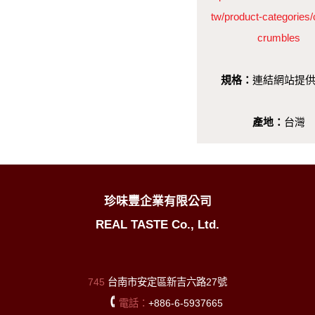
tw/product-categories/
crumbles
規格：
連結網站提
產地：
台灣
珍味豐企業有限公司
REAL TASTE Co., Ltd.
745
台南市安定區新吉六路27號
電話：
+886-6-5937665