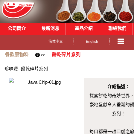
公司簡介
最新消息
產品介紹
聯絡我們
简体中文
English
餐飲原物料
餅乾碎片系列
>>
珍味豐--餅乾碎片系列
介紹描述：
探索餅乾的奇妙世界
豪地呈獻令人垂涎的
系列！
每口都是一趟口感之