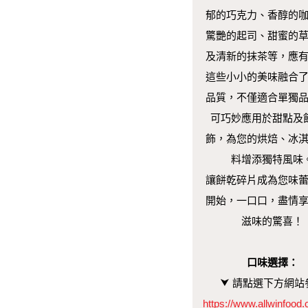
郁的巧克力、香醇的
驚艷的起司、甜蜜的
及清新的抹茶等，應
這些小小的美味融合
品質，不僅適合單獨
可巧妙應用於甜點及
飾，為您的烘焙、冰
料增添獨特風味
讓餅乾碎片成為您味
開始，一口口，盡情
滋味的驚喜！
口味選擇：
⮟
請點選下方網站
https://www.allwinfood