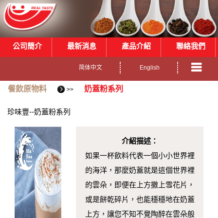
公司簡介
最新消息
產品介紹
聯絡我們
简体中文
English
餐飲原物料
奶蓋粉系列
>>
珍味豐--奶蓋粉系列
介紹描述：
如果一杯飲料代表一個小小世界裡
的海洋，那麼奶蓋就是這個世界裡
的雲朵，即便在上方撒上雪花片，
或是餅乾碎片，也能穩穩地在奶蓋
上方，讓您不知不覺陶醉在雲朵般