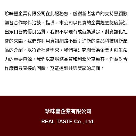
珍味豐企業有限公司在此服務您，感謝新老客戶的支持惠顧歡
迎各合作夥伴洽談、指導，本公司以負責的企業經營態度締造
出眾口皆的優良品質，我們不以現有成就為滿足，對資訊化社
會的來臨，我們亦利用資訊網路不斷引進新的食品科技與新產
品的介紹，以符合社會需求。我們視研究開發為企業再創生命
力的重要泉源，我們以高服務品質和利潤分享顧客，作為對合
作廠商最直接的回饋，期能達到共榮雙贏的局面。
珍味豐企業有限公司
REAL TASTE Co., Ltd.