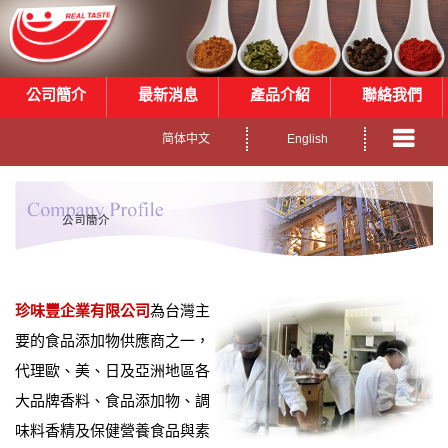
公司簡介
最新消息
產品介紹
聯絡我們
简体中文
English
珍味豐企業有限公司
為台灣主
要的食品添加物供應商之一，
代理歐、美、日及亞洲地區各
大品牌香料、食品添加物、
調
味料香精及
保健營養食品與素