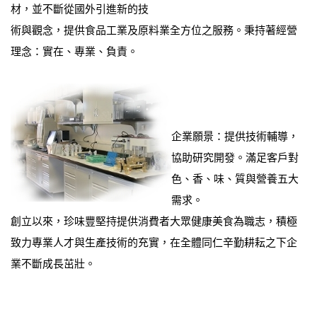
材，並不斷從國外引進新的技
術與觀念，提供食品工業及原料業全方位之服務。秉持著經營
理念：實在、專業、負
責。
企業願景：提供技術輔導，
協助研究開發。滿足客戶對
色、香、味、質與營養五大
需求。
創立以來，珍味豐堅持提供消費者大眾健康美食為職志，積極
致力專業人才與生產技術的充實，在全體同仁辛勤耕耘之下企
業不斷成長茁壯。