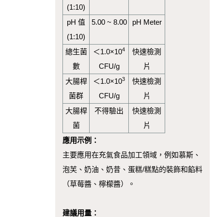
(1:10)
pH 值
5.00 ~ 8.00
pH Meter
(1:10)
4
總生菌
＜1.0×10
快速檢測
數
CFU/g
片
3
大腸桿
＜1.0×10
快速檢測
菌群
CFU/g
片
大腸桿
不得驗出
快速檢測
菌
片
應用示例：
主要應用在充氣食品加工領域，例如慕斯、
泡芙、奶油、奶昔、蛋糕/糕點的裝飾和餡料
（草莓醬、檸檬醬）。
建議用量：