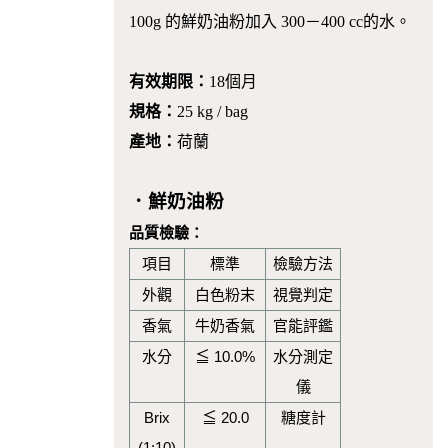
100g 的鮮奶油粉加入 300－400 cc的水。
有效期限：
18個月
規格：
25 kg / bag
產地：
荷蘭
．鮮奶油粉
品質檢驗：
項目
標準
檢驗方法
外觀
白色粉末
視覺判定
香氣
牛奶香氣
官能評鑑
水分
≦ 10.0%
水分測定
儀
Brix
≦ 20.0
糖度計
(1:10)