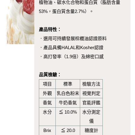
植物油、碳水化合物和蛋白質（脂肪含量
53%，蛋白質含量2.7%）。
產品特性：
．選用可持續發展棕櫚油認證原料
．產品具備HALAL和Kosher認證
．高打發率（1.9倍）及綿密口感
品質檢驗：
項目
標準
檢驗方法
外觀
乳白色粉末
視覺判定
香氣
牛奶香氣
官能評鑑
水分
≦ 10.0%
水分測定
儀
Brix
≦ 20.0
糖度計