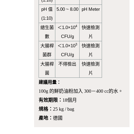
pH 值
5.00 ~ 8.00
pH Meter
(1:10)
4
總生菌
＜1.0×10
快速檢測
數
CFU/g
片
3
大腸桿
＜1.0×10
快速檢測
菌群
CFU/g
片
大腸桿
不得檢出
快速檢測
菌
片
建議用量：
100g 的鮮奶油粉加入 300－400 cc的水。
有效期限：
18個月
規格：
25 kg / bag
產地：
德國