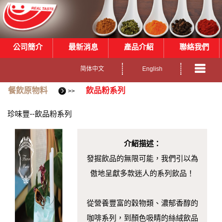
公司簡介
最新消息
產品介紹
聯絡我們
简体中文
English
餐飲原物料
飲品粉系列
>>
珍味豐--飲品粉系列
介紹描述：
發掘飲品的無限可能，我們引以為
傲地呈獻多款迷人的系列飲品！
從營養豐富的穀物類、濃郁香醇的
咖啡系列，到顏色吸睛的絲絨飲品