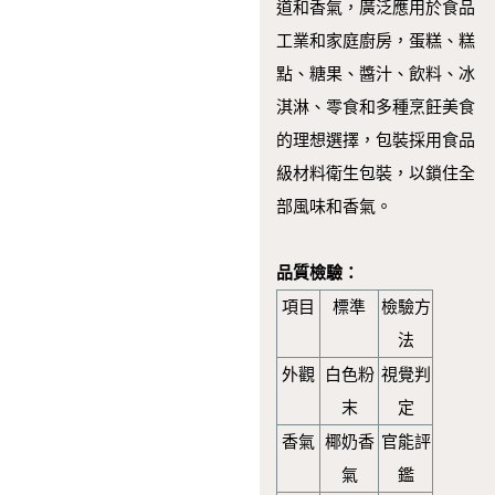
道和香氣，廣泛應用於食品
工業和家庭廚房，蛋糕、糕
點、糖果、醬汁、飲料、冰
淇淋、零食和多種烹飪美食
的理想選擇，包裝採用食品
級材料衛生包裝，以鎖住全
部風味和香氣。
品質檢驗：
項目
標準
檢驗方
法
外觀
白色粉
視覺判
末
定
香氣
椰奶香
官能評
氣
鑑