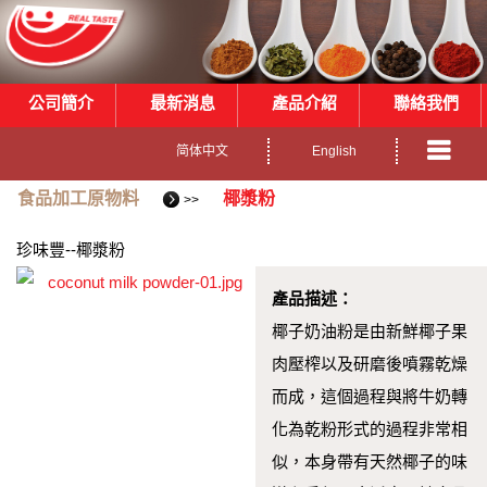
公司簡介
最新消息
產品介紹
聯絡我們
简体中文
English
食品加工原物料
椰漿粉
>>
珍味豐--椰漿粉
產品描述：
椰子奶油粉是由新鮮椰子果
肉壓榨以及研磨後噴霧乾燥
而成，這個過程與將牛奶轉
化為乾粉形式的過程非常相
似，本身帶有天然椰子的味