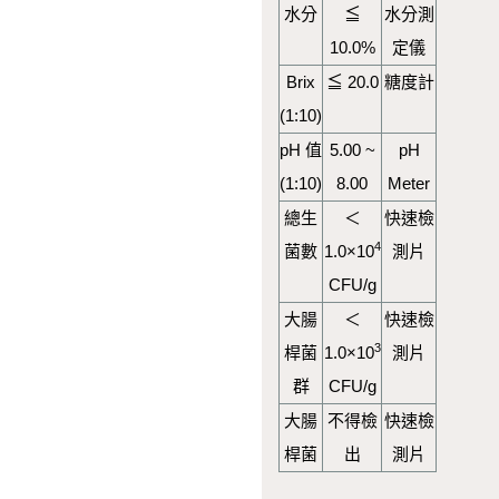
水分
≦
水分測
10.0%
定儀
Brix
≦ 20.0
糖度計
(1:10)
pH 值
5.00 ~
pH
(1:10)
8.00
Meter
總生
＜
快速檢
4
菌數
1.0×10
測片
CFU/g
大腸
＜
快速檢
3
桿菌
1.0×10
測片
群
CFU/g
大腸
不得檢
快速檢
桿菌
出
測片