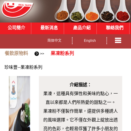
公司簡介
最新消息
產品介紹
聯絡我們
简体中文
English
餐飲原物料
果凍粉系列
>>
珍味豐--果凍粉系列
介紹描述：
果凍，這種具有彈性和美味的點心，一
直以來都是人們所熱愛的甜點之一。
果凍粉不僅製作簡單，還提供多種誘人
的風味選擇。它不僅在外觀上綻放出透
亮的色彩，也輕易俘獲了許多小朋友的