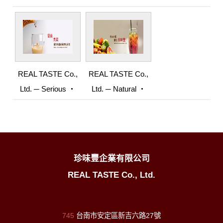
REAL TASTE Co.,
REAL TASTE Co.,
Ltd. ─ Serious ‧
Ltd. ─ Natural ‧
Responsibility ‧
Health ‧ Delicious
Commitment
珍味豐企業有限公司
REAL TASTE Co., Ltd.
745
台南市安定區新吉六路27號