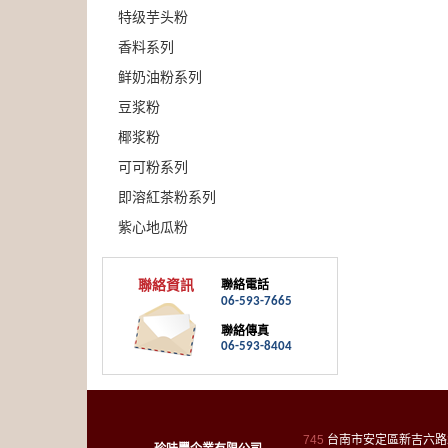
特级芋头粉
香料系列
鲜奶油粉系列
豆浆粉
椰浆粉
可可粉系列
即溶紅茶粉系列
紫心地瓜粉
聯絡資訊
聯絡電話
06-593-7665
聯絡傳真
06-593-8404
745
台南市安定區新吉六路